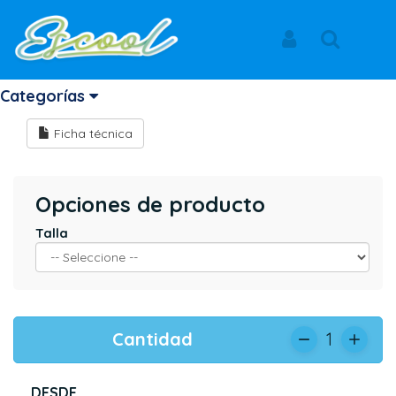
Inicio
Productos
MEDIAS
NEWPORT
Iniciar Sesión
Buscar
MEDIAS
Categorías
Ficha técnica
Opciones de producto
Talla
Cantidad
1
DESDE