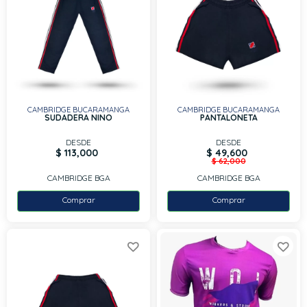
CAMBRIDGE BUCARAMANGA
CAMBRIDGE BUCARAMANGA
SUDADERA NIÑO
PANTALONETA
DESDE
DESDE
$ 113,000
$ 49,600
$ 62,000
CAMBRIDGE BGA
CAMBRIDGE BGA
Comprar
Comprar