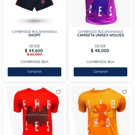
CAMBRIDGE BUCARAMANGA
CAMBRIDGE BUCARAMANGA
SHORT
CAMISETA UNISEX WOLVES
DESDE
DESDE
$ 49,600
$ 48,000
$ 62,000
CAMBRIDGE BGA
CAMBRIDGE BGA
Comprar
Comprar