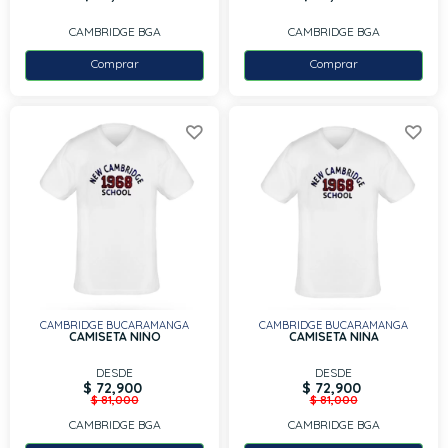
CAMBRIDGE BGA
CAMBRIDGE BGA
Comprar
Comprar
CAMBRIDGE BUCARAMANGA
CAMBRIDGE BUCARAMANGA
CAMISETA NIÑO
CAMISETA NIÑA
DESDE
DESDE
$ 72,900
$ 72,900
$ 81,000
$ 81,000
CAMBRIDGE BGA
CAMBRIDGE BGA