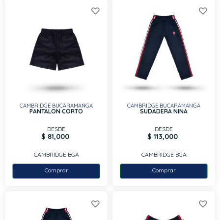
CAMBRIDGE BUCARAMANGA
CAMBRIDGE BUCARAMANGA
PANTALON CORTO
SUDADERA NIÑA
DESDE
DESDE
$ 81,000
$ 113,000
CAMBRIDGE BGA
CAMBRIDGE BGA
Comprar
Comprar