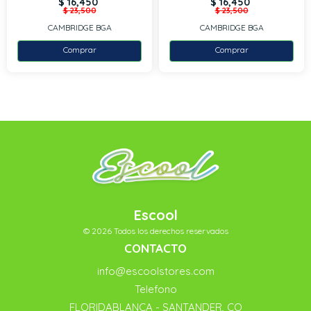
$ 16,450
$ 16,450
$ 23,500
$ 23,500
CAMBRIDGE BGA
CAMBRIDGE BGA
Comprar
Comprar
Escool
© 2026 Todos los derechos reservados
CONTACTO
info@escoolstores.com
Telefono
FLORIDABLANCA - SANTANDER, CO