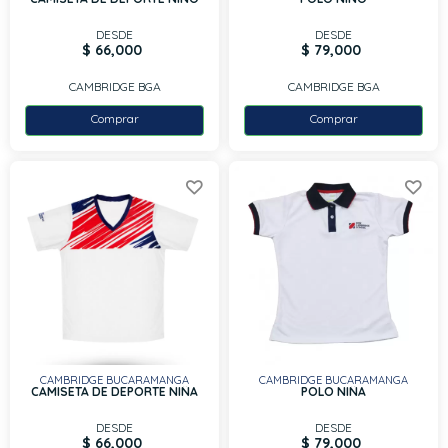
DESDE
DESDE
$ 66,000
$ 79,000
CAMBRIDGE BGA
CAMBRIDGE BGA
Comprar
Comprar
CAMBRIDGE BUCARAMANGA
CAMBRIDGE BUCARAMANGA
CAMISETA DE DEPORTE NIÑA
POLO NIÑA
DESDE
DESDE
$ 66,000
$ 79,000