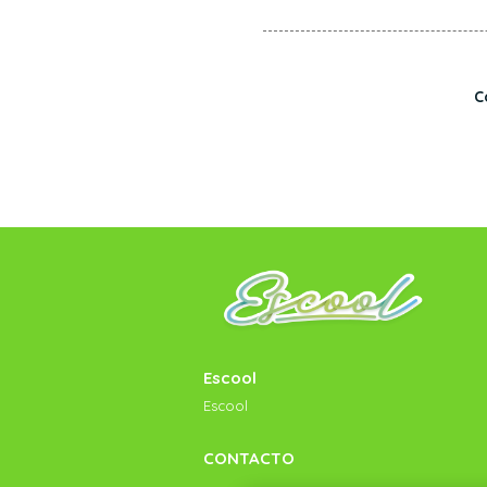
C
Escool
Escool
CONTACTO