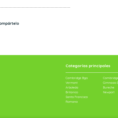
ompártelo
Categorías principales
Cambridge Bga
Cambridge
Vermont
Gimnasio D
Arboleda
Bureche
Britanico
Newport
Santa Francisca
Romana