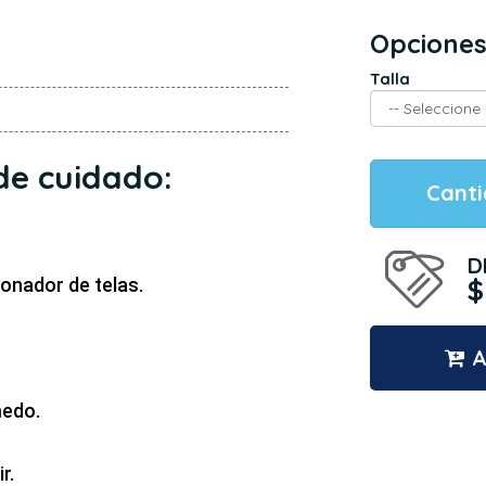
Opciones
Talla
de cuidado:
Cant
D
$
onador de telas.
A
edo.
r.