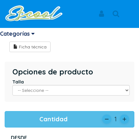
Inicio
Productos
MAMELUCO LITTLE SKILLS
BRITANICO
Iniciar Sesión
Buscar
MAMELUCO LITTLE SKILLS
Categorías
Ficha técnica
Opciones de producto
Talla
Cantidad
1
DESDE