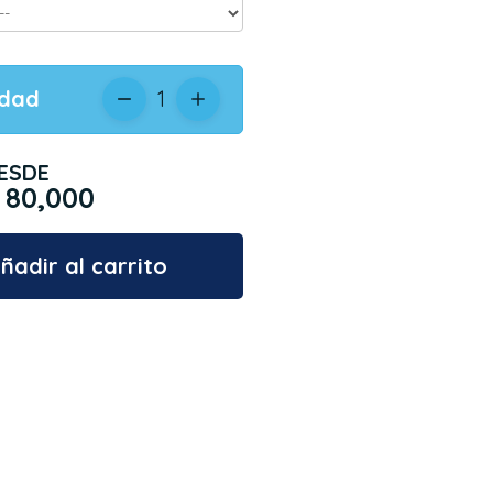
idad
1
ESDE
 80,000
ñadir al carrito