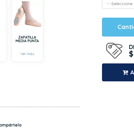
Cant
ZAPATILLA
MEDIA PUNTA
D
$
Ver más
A
ompártelo