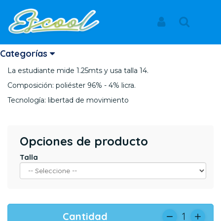
Inicio
Productos
FALDA DIARIO
GIMNASIO DEL NORTE
Iniciar Sesión
Buscar
FALDA DIARIO
Categorías
La estudiante mide 1.25mts y usa talla 14.
Composición: poliéster 96% - 4% licra.
Tecnología: libertad de movimiento
Opciones de producto
Talla
Cantidad
1