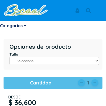
Inicio
Productos
DELANTAL
GIMNASIO DEL NORTE
Iniciar Sesión
Buscar
DELANTAL
Categorías
Opciones de producto
Talla
Cantidad
1
DESDE
$ 36,600