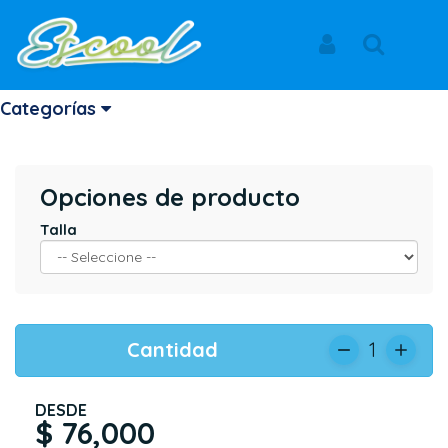
Inicio
Productos
BATA BLANCA
BRITANICO
Iniciar Sesión
Buscar
BATA BLANCA
Categorías
Opciones de producto
Talla
Cantidad
1
DESDE
$ 76,000