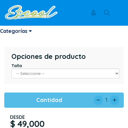
Inicio
Productos
CAMISETA HOUSE IGNIS ROJO
NEW CAMBRIDGE CALI
Iniciar Sesión
Buscar
CAMISETA HOUSE IGNIS ROJO
Categorías
Opciones de producto
Talla
Cantidad
1
DESDE
$ 49,000