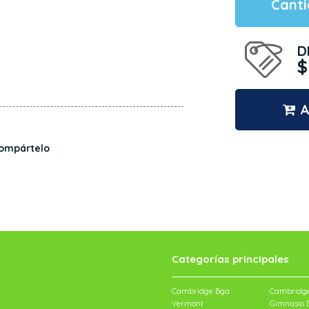
Cant
D
$
A
ompártelo
Categorías principales
Cambridge Bga
Cambridge
Vermont
Gimnasio D