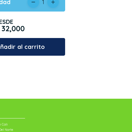
idad
1
ESDE
 32,000
ñadir al carrito
 Cali
el Norte