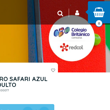
INICIAR SESIÓN
Buscar
0
RO SAFARI AZUL
DULTO
800077