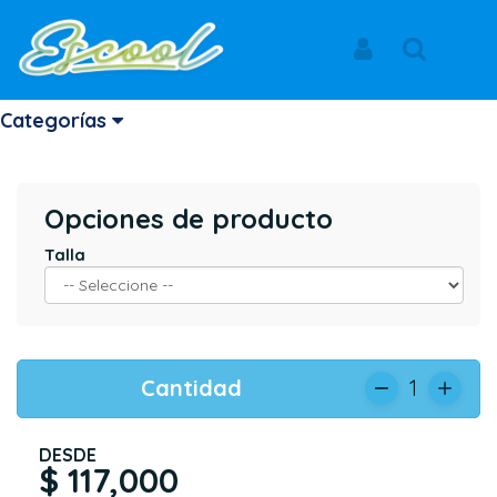
Inicio
Productos
SACO HODDIE
LA ARBOLEDA
Iniciar Sesión
Buscar
SACO HODDIE
Categorías
Opciones de producto
Talla
Cantidad
1
DESDE
$ 117,000