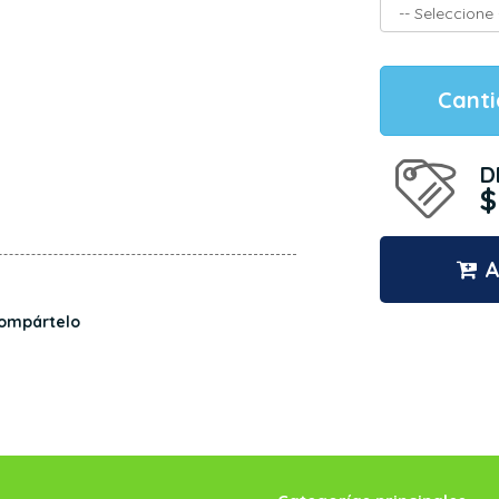
Cant
D
$
A
ompártelo