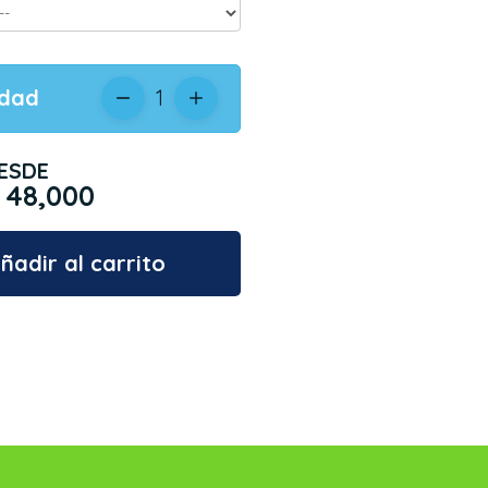
idad
1
ESDE
 48,000
ñadir al carrito