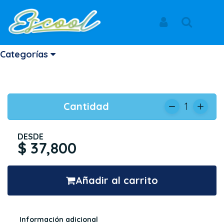
Inicio
Productos
OSO NEWPORT
NEWPORT
Iniciar Sesión
Buscar
OSO NEWPORT
Categorías
REF: 847_NPSINS200055
Cantidad
1
DESDE
$ 37,800
Añadir al carrito
Información adicional